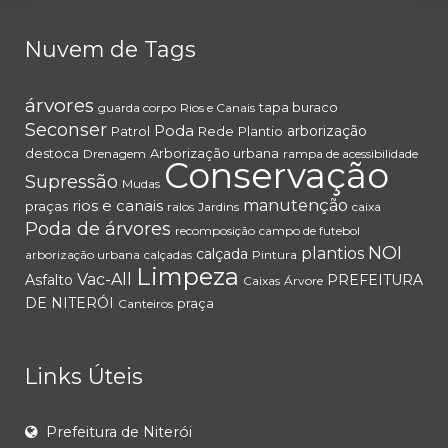
Nuvem de Tags
árvores
tapa buraco
guarda corpo
Rios e Canais
Seconser
Poda
arborização
Patrol
Rede
Plantio
destoca
Arborização urbana
Drenagem
rampa de acessibilidade
Conservação
Supressão
Mudas
rios e canais
manutenção
praças
ralos
Jardins
caixa
Poda de árvores
recomposição
campo de futebol
NOI
plantios
calçada
arborização urbana
calçadas
Pintura
Limpeza
Vac-All
Asfalto
PREFEITURA
Caixas
Árvore
DE NITERÓI
praça
Canteiros
Links Úteis
Prefeitura de Niterói