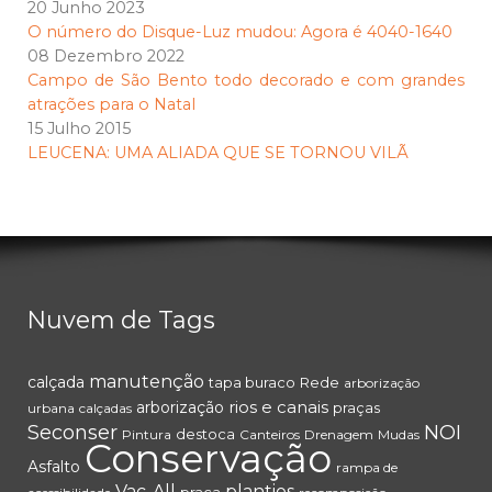
20 Junho 2023
O número do Disque-Luz mudou: Agora é 4040-1640
08 Dezembro 2022
Campo de São Bento todo decorado e com grandes
atrações para o Natal
15 Julho 2015
LEUCENA: UMA ALIADA QUE SE TORNOU VILÃ
Nuvem de Tags
manutenção
calçada
tapa buraco
Rede
arborização
rios e canais
arborização
praças
urbana
calçadas
Seconser
NOI
destoca
Pintura
Canteiros
Drenagem
Mudas
Conservação
Asfalto
rampa de
Vac-All
plantios