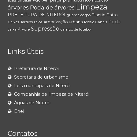
praça
acessibilidade
recomposição
Limpeza
árvores
Poda de árvores
PREFEITURA DE NITERÓI
Plantio
Patrol
guarda corpo
Poda
Arborização urbana
Caixas
Jardins
ralos
Rios e Canais
Supressão
caixa
Árvore
campo de futebol
Links Úteis
Prefeitura de Niterói
Secretaria de urbanismo
Leis municipais de Niterói
Companhia de limpeza de Niterói
Águas de Niterói
Enel
Contatos