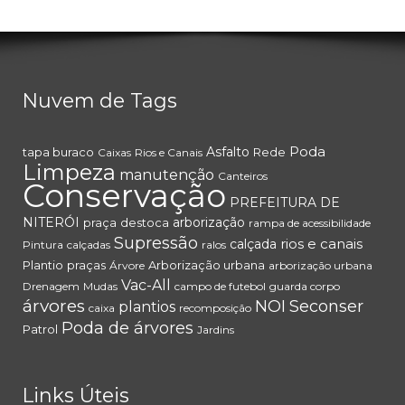
Nuvem de Tags
Poda
Asfalto
tapa buraco
Rede
Caixas
Rios e Canais
Limpeza
manutenção
Canteiros
Conservação
PREFEITURA DE
NITERÓI
arborização
praça
destoca
rampa de acessibilidade
Supressão
rios e canais
calçada
Pintura
calçadas
ralos
Plantio
praças
Arborização urbana
Árvore
arborização urbana
Vac-All
Drenagem
Mudas
campo de futebol
guarda corpo
árvores
NOI
Seconser
plantios
caixa
recomposição
Poda de árvores
Patrol
Jardins
Links Úteis