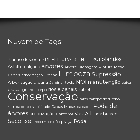
Nuvem de Tags
plantios
PREFEITURA DE NITERÓI
Plantio
destoca
árvores
Asfalto
calçada
Árvore
Drenagem
Pintura
Rios e
Limpeza
Supressão
Canais
arborização urbana
NOI
manutenção
Arborização urbana
Rede
Jardins
caixa
rios e canais
praças
Patrol
guarda corpo
Conservação
ralos
campo de futebol
Poda de
rampa de acessibilidade
Caixas
Mudas
calçadas
árvores
Vac-All
arborização
tapa buraco
Canteiros
Seconser
Poda
praça
recomposição