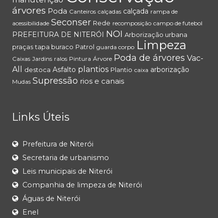
árvores
Poda
calçada
Canteiros
calçadas
rampa de
Seconser
Rede
acessibilidade
recomposição
campo de futebol
NOI
PREFEITURA DE NITERÓI
Arborização urbana
Limpeza
praças
tapa buraco
Patrol
guarda corpo
Poda de árvores
Vac-
Caixas
Jardins
ralos
Pintura
Árvore
All
plantios
Asfalto
arborização
destoca
Plantio
caixa
Supressão
rios e canais
Mudas
Links Úteis
Prefeitura de Niterói
Secretaria de urbanismo
Leis municipais de Niterói
Companhia de limpeza de Niterói
Águas de Niterói
Enel