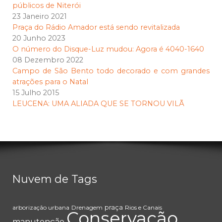
públicos de Niterói
23 Janeiro 2021
Praça do Rádio Amador está sendo revitalizada
20 Junho 2023
O número do Disque-Luz mudou: Agora é 4040-1640
08 Dezembro 2022
Campo de São Bento todo decorado e com grandes
atrações para o Natal
15 Julho 2015
LEUCENA: UMA ALIADA QUE SE TORNOU VILÃ
Nuvem de Tags
praça
arborização urbana
Drenagem
Rios e Canais
Conservação
manutenção