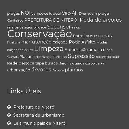
NOI
Vac-All
praças
praça
campo de futebol
Drenagem
Poda de árvores
PREFEITURA DE NITERÓI
Canteiros
Seconser
rampa de acessibilidade
ralos
Conservação
rios e canais
Patrol
manutenção
Poda
calçada
Asfalto
Pintura
Mudas
Limpeza
Arborização urbana
calçadas
Caixas
Rios e
Supressão
Plantio
Canais
arborização urbana
recomposição
Rede
destoca
tapa buraco
Jardins
guarda corpo
caixa
árvores
plantios
arborização
Árvore
Links Úteis
Prefeitura de Niterói
Secretaria de urbanismo
Leis municipais de Niterói