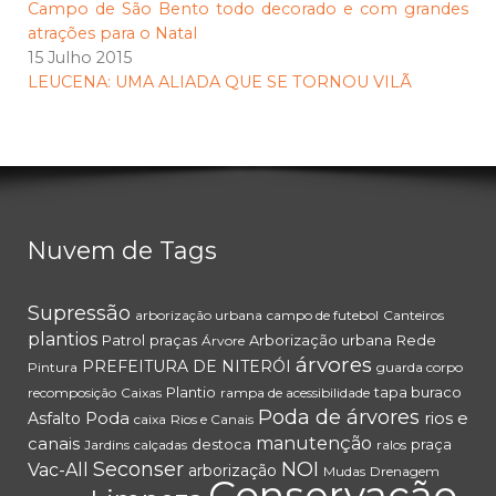
Campo de São Bento todo decorado e com grandes
atrações para o Natal
15 Julho 2015
LEUCENA: UMA ALIADA QUE SE TORNOU VILÃ
Nuvem de Tags
Supressão
arborização urbana
campo de futebol
Canteiros
plantios
Patrol
praças
Arborização urbana
Rede
Árvore
árvores
PREFEITURA DE NITERÓI
Pintura
guarda corpo
Plantio
tapa buraco
recomposição
Caixas
rampa de acessibilidade
Poda de árvores
Poda
rios e
Asfalto
caixa
Rios e Canais
canais
manutenção
destoca
praça
Jardins
calçadas
ralos
Seconser
NOI
Vac-All
arborização
Mudas
Drenagem
Conservação