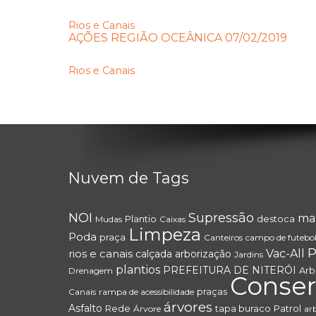
Rios e Canais
AÇÕES REGIÃO OCEÂNICA 07/02/2019
Rios e Canais
Nuvem de Tags
NOI
Supressão
ma
Plantio
destoca
Mudas
Caixas
Limpeza
Poda
praça
Canteiros
campo de futebo
P
rios e canais
Vac-All
calçada
arborização
Jardins
plantios
PREFEITURA DE NITERÓI
Arb
Drenagem
Conse
praças
Canais
rampa de acessibilidade
árvores
Asfalto
Rede
tapa buraco
Patrol
Árvore
ar