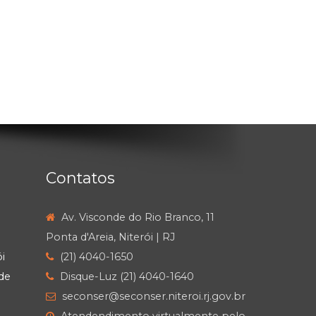
Contatos
Av. Visconde do Rio Branco, 11
Ponta d'Areia, Niterói | RJ
i
(21) 4040-1650
de
Disque-Luz (21) 4040-1640
seconser@seconser.niteroi.rj.gov.br