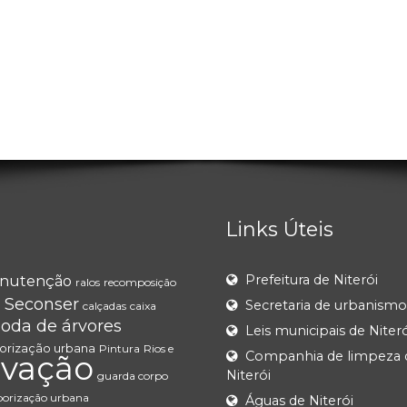
Links Úteis
Prefeitura de Niterói
nutenção
ralos
recomposição
Seconser
Secretaria de urbanismo
l
calçadas
caixa
oda de árvores
Leis municipais de Niteró
orização urbana
Pintura
Rios e
Companhia de limpeza 
rvação
Niterói
guarda corpo
borização urbana
Águas de Niterói