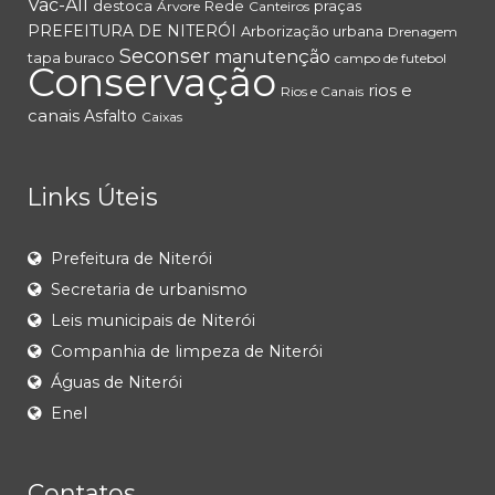
Vac-All
destoca
Rede
praças
Árvore
Canteiros
PREFEITURA DE NITERÓI
Arborização urbana
Drenagem
Seconser
manutenção
tapa buraco
campo de futebol
Conservação
rios e
Rios e Canais
canais
Asfalto
Caixas
Links Úteis
Prefeitura de Niterói
Secretaria de urbanismo
Leis municipais de Niterói
Companhia de limpeza de Niterói
Águas de Niterói
Enel
Contatos