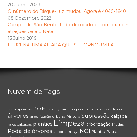
20 Junho 2023
O número do Disque-Luz mudou: Agora é 4040-1640
08 Dezembro 2022
Campo de São Bento todo decorado e com grandes
atrações para o Natal
15 Julho 2015
LEUCENA: UMA ALIADA QUE SE TORNOU VILÃ
Nuvem de Tags
Poda
recomposição
caixa
guarda corpo
rampa de acessibilidade
árvores
Supressão
calçada
arborização urbana
Pintura
Limpeza
plantios
arborização
ralos
calçadas
Mudas
Poda de árvores
NOI
praça
Plantio
Patrol
Jardins