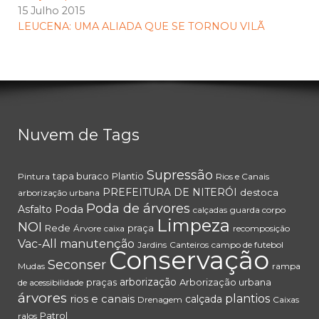
15 Julho 2015
LEUCENA: UMA ALIADA QUE SE TORNOU VILÃ
Nuvem de Tags
Supressão
tapa buraco
Plantio
Pintura
Rios e Canais
PREFEITURA DE NITERÓI
destoca
arborização urbana
Poda de árvores
Poda
Asfalto
calçadas
guarda corpo
Limpeza
NOI
Rede
praça
Árvore
caixa
recomposição
Vac-All
manutenção
Jardins
Canteiros
campo de futebol
Conservação
Seconser
Mudas
rampa
arborização
praças
Arborização urbana
de acessibilidade
árvores
rios e canais
plantios
calçada
Drenagem
Caixas
Patrol
ralos