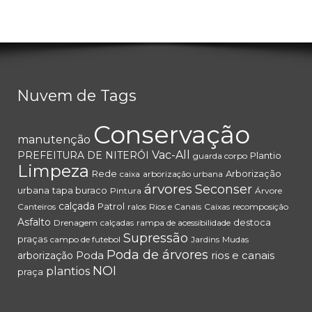
Nuvem de Tags
Conservação
manutenção
Vac-All
PREFEITURA DE NITERÓI
Plantio
guarda corpo
Limpeza
Rede
Arborização
caixa
arborização urbana
árvores
Seconser
urbana
tapa buraco
Pintura
Árvore
calçada
Patrol
Canteiros
ralos
Rios e Canais
Caixas
recomposição
Asfalto
destoca
Drenagem
calçadas
rampa de acessibilidade
Supressão
praças
campo de futebol
Jardins
Mudas
Poda de árvores
Poda
rios e canais
arborização
NOI
plantios
praça