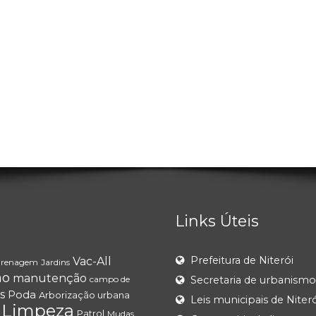
Links Úteis
Prefeitura de Niterói
Vac-All
renagem
Jardins
ão
manutenção
campo de
Secretaria de urbanismo
s
Poda
Arborização urbana
Leis municipais de Niteró
Limpeza
Patrol
Mudas