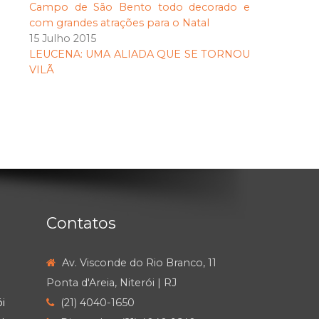
Campo de São Bento todo decorado e
com grandes atrações para o Natal
15 Julho 2015
LEUCENA: UMA ALIADA QUE SE TORNOU
VILÃ
Contatos
Av. Visconde do Rio Branco, 11
Ponta d'Areia, Niterói | RJ
i
(21) 4040-1650