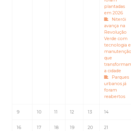
foram
plantadas
em 2026
Niterói
avança na
Revolução
Verde com
tecnologia e
manutençã
que
transforma
a cidade
Parques
urbanos já
foram
reabertos
9
10
11
12
13
14
16
17
18
19
20
21