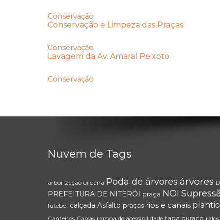
Conservação
Conservação e Limpeza das Praças
Conservação
Lavagem da Av. Amaral Peixoto
Conservação
Nuvem de Tags
árvores
Poda de árvores
arborização urbana
D
NOI
Supress
PREFEITURA DE NITERÓI
praça
rios e canais
plantio
calçada
Asfalto
praças
futebol
tapa buraco
Canteiros
Caixas
rampa de acessibilidade
ralos