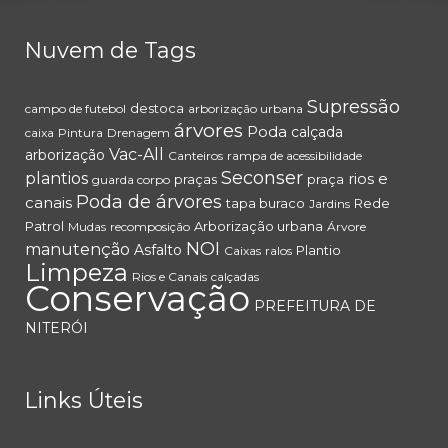
Nuvem de Tags
Supressão
destoca
campo de futebol
arborização urbana
árvores
Poda
calçada
caixa
Pintura
Drenagem
Vac-All
arborização
Canteiros
rampa de acessibilidade
Seconser
plantios
rios e
praças
praça
guarda corpo
Poda de árvores
canais
tapa buraco
Rede
Jardins
Patrol
Arborização urbana
Mudas
recomposição
Árvore
NOI
manutenção
Asfalto
Plantio
Caixas
ralos
Limpeza
Rios e Canais
calçadas
Conservação
PREFEITURA DE
NITERÓI
Links Úteis