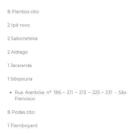
8 Plantios cito:
2 Ipê roxo
2 Saboneteira
2 Aldrago
1 Jacaranda
1 Sibipiruna
Rua Araribóia n° 186 – 211 – 213 – 225 – 231 - São
Francisco
8 Podas cito:
1 Flamboyant