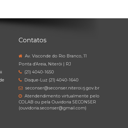
Contatos
Av. Visconde do Rio Branco, 11
Ponta d'Areia, Niterói | RJ
i
(21) 4040-1650
de
Disque-Luz (21) 4040-1640
seconser@seconser.niteroi.rj.gov.br
Atendendimento virtualmente pelo
COLAB ou pela Ouvidoria SECONSER
(ouvidoria.seconser@gmail.com)