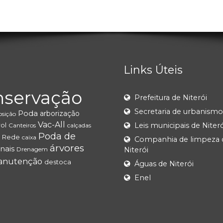
Links Úteis
nservação
Prefeitura de Niterói
Secretaria de urbanismo
Poda
arborização
sição
Vac-All
ol
Leis municipais de Niteró
Canteiros
calçadas
Poda de
Rede
caixa
Companhia de limpeza 
árvores
anais
Drenagem
Niterói
anutenção
destoca
Águas de Niterói
Enel