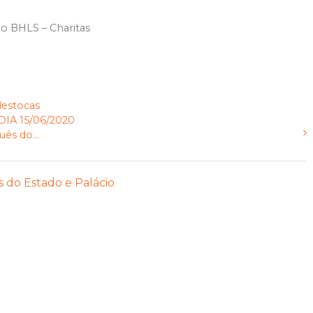
 do BHLS – Charitas
destocas
A 15/06/2020
ês do...
s do Estado e Palácio