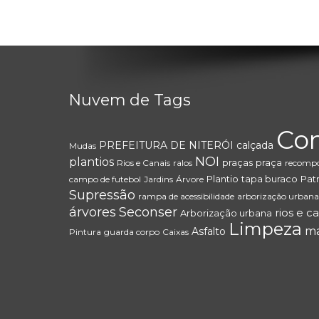
Nuvem de Tags
Co
PREFEITURA DE NITERÓI
calçada
Mudas
NOI
plantios
praças
praça
Rios e Canais
ralos
recompo
Plantio
tapa buraco
Patr
campo de futebol
Jardins
Árvore
Supressão
rampa de acessibilidade
arborização urbana
árvores
Seconser
rios e c
Arborização urbana
Limpeza
m
Asfalto
Pintura
guarda corpo
Caixas