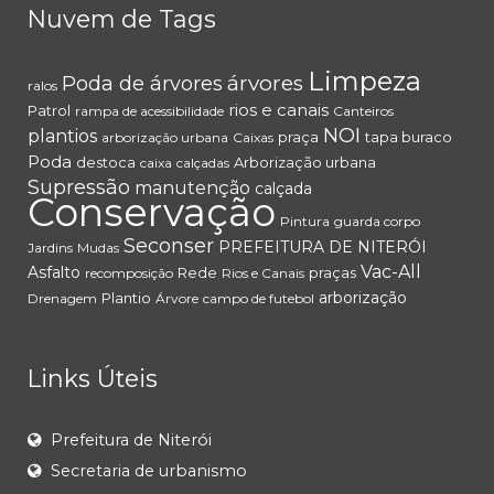
Nuvem de Tags
Limpeza
árvores
Poda de árvores
ralos
rios e canais
Patrol
rampa de acessibilidade
Canteiros
NOI
plantios
praça
tapa buraco
arborização urbana
Caixas
Poda
destoca
Arborização urbana
caixa
calçadas
Supressão
manutenção
calçada
Conservação
Pintura
guarda corpo
Seconser
PREFEITURA DE NITERÓI
Jardins
Mudas
Vac-All
Asfalto
Rede
praças
recomposição
Rios e Canais
arborização
Plantio
Drenagem
Árvore
campo de futebol
Links Úteis
Prefeitura de Niterói
Secretaria de urbanismo