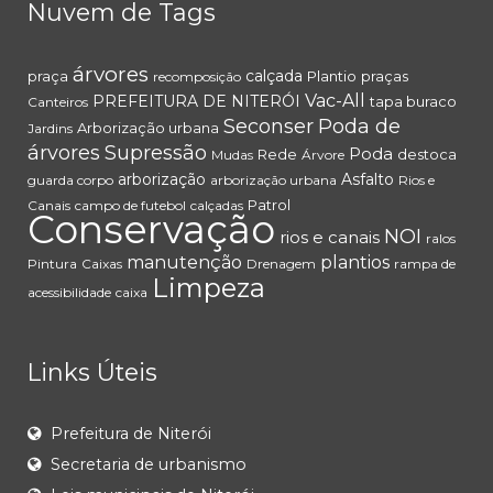
Nuvem de Tags
árvores
calçada
praça
Plantio
praças
recomposição
Vac-All
PREFEITURA DE NITERÓI
tapa buraco
Canteiros
Seconser
Poda de
Arborização urbana
Jardins
árvores
Supressão
Poda
Rede
destoca
Mudas
Árvore
arborização
Asfalto
guarda corpo
arborização urbana
Rios e
Patrol
Canais
campo de futebol
calçadas
Conservação
NOI
rios e canais
ralos
manutenção
plantios
Pintura
Caixas
Drenagem
rampa de
Limpeza
acessibilidade
caixa
Links Úteis
Prefeitura de Niterói
Secretaria de urbanismo