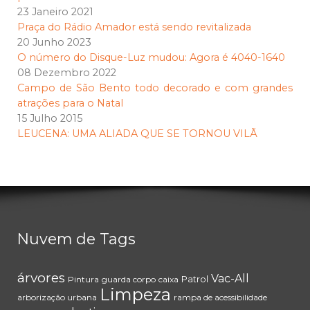
23 Janeiro 2021
Praça do Rádio Amador está sendo revitalizada
20 Junho 2023
O número do Disque-Luz mudou: Agora é 4040-1640
08 Dezembro 2022
Campo de São Bento todo decorado e com grandes
atrações para o Natal
15 Julho 2015
LEUCENA: UMA ALIADA QUE SE TORNOU VILÃ
Nuvem de Tags
árvores
Vac-All
Patrol
Pintura
guarda corpo
caixa
Limpeza
arborização urbana
rampa de acessibilidade