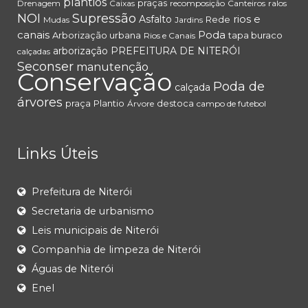
plantios
praças
Drenagem
Caixas
recomposição
Canteiros
ralos
NOI
Supressão
rios e
Asfalto
Rede
Mudas
Jardins
canais
Poda
Arborização urbana
tapa buraco
Rios e Canais
arborização
PREFEITURA DE NITERÓI
calçadas
Seconser
manutenção
Conservação
Poda de
calçada
árvores
praça
Plantio
destoca
Árvore
campo de futebol
Links Úteis
Prefeitura de Niterói
Secretaria de urbanismo
Leis municipais de Niterói
Companhia de limpeza de Niterói
Águas de Niterói
Enel