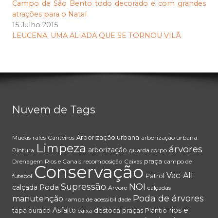
Campo de São Bento todo decorado e com grandes
atrações para o Natal
15 Julho 2015
LEUCENA: UMA ALIADA QUE SE TORNOU VILÃ
Nuvem de Tags
Arborização urbana
Mudas
ralos
Canteiros
arborização urbana
Limpeza
árvores
arborização
Pintura
guarda corpo
praça
Drenagem
Rios e Canais
recomposição
Caixas
campo de
Conservação
Vac-All
Patrol
futebol
Supressão
NOI
Poda
calçada
Árvore
calçadas
Poda de árvores
manutenção
rampa de acessibilidade
rios e
Asfalto
tapa buraco
destoca
praças
Plantio
caixa