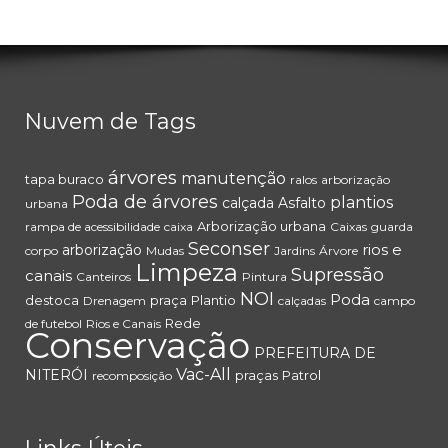
Nuvem de Tags
árvores
manutenção
tapa buraco
ralos
arborização
Poda de árvores
plantios
calçada
Asfalto
urbana
Arborização urbana
rampa de acessibilidade
caixa
Caixas
guarda
Seconser
rios e
arborização
corpo
Mudas
Jardins
Árvore
Limpeza
Supressão
canais
Canteiros
Pintura
NOI
Poda
destoca
praça
Plantio
Drenagem
calçadas
campo
Rede
de futebol
Rios e Canais
Conservação
PREFEITURA DE
Vac-All
NITERÓI
praças
Patrol
recomposição