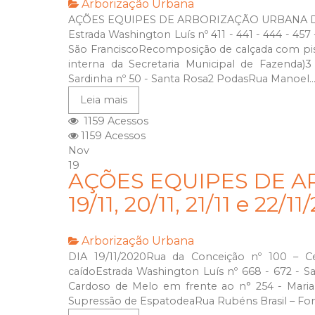
Arborização Urbana
AÇÕES EQUIPES DE ARBORIZAÇÃO URBANA DIA
Estrada Washington Luís nº 411 - 441 - 444 - 45
São FranciscoRecomposição de calçada com pis
interna da Secretaria Municipal de Fazenda)
Sardinha nº 50 - Santa Rosa2 PodasRua Manoel..
Leia mais
1159 Acessos
1159 Acessos
Nov
19
AÇÕES EQUIPES DE A
19/11, 20/11, 21/11 e 22/1
Arborização Urbana
DIA 19/11/2020Rua da Conceição nº 100 – Cen
caídoEstrada Washington Luís nº 668 - 672 - S
Cardoso de Melo em frente ao n° 254 - Maria
Supressão de EspatodeaRua Rubéns Brasil – Fon