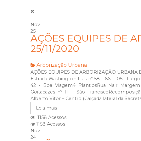
Nov
25
AÇÕES EQUIPES DE A
25/11/2020
Arborização Urbana
AÇÕES EQUIPES DE ARBORIZAÇÃO URBANA DIA
Estrada Washington Luís nº 58 – 66 - 105 - Lar
42 - Boa Viagem4 PlantiosRua Nair Margem 
Goitacazes nº 111 - São FranciscoRecomposiç
Alberto Vítor – Centro (Calçada lateral da Secretar
Leia mais
1158 Acessos
1158 Acessos
Nov
24