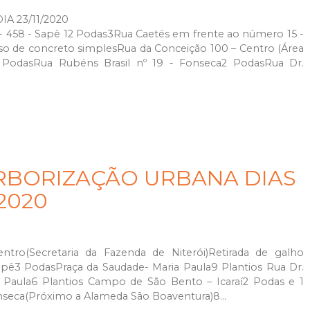
 23/11/2020
7 - 458 - Sapê 12 Podas3Rua Caetés em frente ao número 15 -
o de concreto simplesRua da Conceição 100 – Centro (Área
3 PodasRua Rubéns Brasil nº 19 - Fonseca2 PodasRua Dr.
.
RBORIZAÇÃO URBANA DIAS
1/2020
tro(Secretaria da Fazenda de Niterói)Retirada de galho
apê3 PodasPraça da Saudade- Maria Paula9 Plantios Rua Dr.
 Paula6 Plantios Campo de São Bento – Icaraí2 Podas e 1
seca(Próximo a Alameda São Boaventura)8...