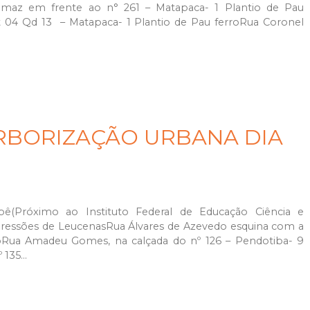
maz em frente ao n° 261 – Matapaca- 1 Plantio de Pau
 04 Qd 13 – Matapaca- 1 Plantio de Pau ferroRua Coronel
RBORIZAÇÃO URBANA DIA
pê(Próximo ao Instituto Federal de Educação Ciência e
upressões de LeucenasRua Álvares de Azevedo esquina com a
xoRua Amadeu Gomes, na calçada do nº 126 – Pendotiba- 9
135...