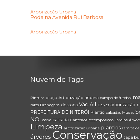
Arborização Urbana
Poda na Avenida Rui Barbosa
Arborização Urbana
Nuvem de Tags
ma
praça
Arborização urbana
Pintura
campo de futebol
Vac-All
r
arborização
destoca
ralos
Drenagem
Caixas
S
PREFEITURA DE NITERÓI
Plantio
calçadas
Mudas
NOI
calçada
caixa
Canteiros
recomposição
Jardins
Árvor
Limpeza
plantios
arborização urbana
rampa de 
Conservação
árvores
tapa bu