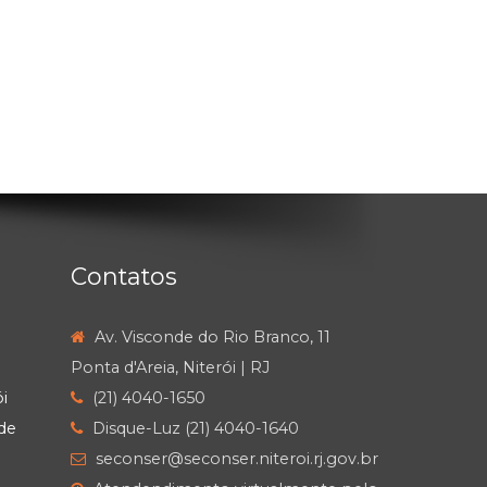
Contatos
Av. Visconde do Rio Branco, 11
Ponta d'Areia, Niterói | RJ
i
(21) 4040-1650
de
Disque-Luz (21) 4040-1640
seconser@seconser.niteroi.rj.gov.br