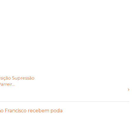
sição
Supressão
reir...
ão Francisco recebem poda