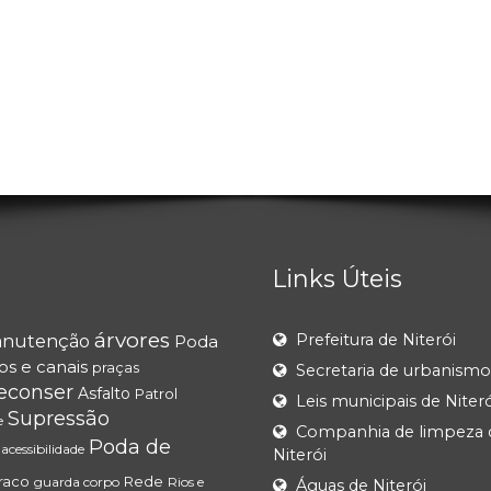
Links Úteis
árvores
Prefeitura de Niterói
nutenção
Poda
ios e canais
praças
Secretaria de urbanismo
econser
Asfalto
Patrol
Leis municipais de Niteró
Supressão
e
Companhia de limpeza 
Poda de
acessibilidade
Niterói
raco
Rede
guarda corpo
Rios e
Águas de Niterói