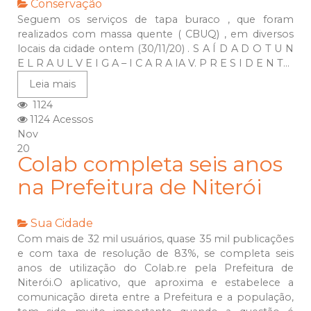
Conservação
Seguem os serviços de tapa buraco , que foram
realizados com massa quente ( CBUQ) , em diversos
locais da cidade ontem (30/11/20) . S A Í D A D O T U N
E L R A U L V E I G A – I C A R A IA V. P R E S I D E N T...
Leia mais
1124
1124 Acessos
Nov
20
Colab completa seis anos
na Prefeitura de Niterói
Sua Cidade
Com mais de 32 mil usuários, quase 35 mil publicações
e com taxa de resolução de 83%, se completa seis
anos de utilização do Colab.re pela Prefeitura de
Niterói.O aplicativo, que aproxima e estabelece a
comunicação direta entre a Prefeitura e a população,