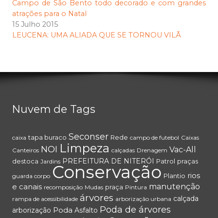
Campo de São Bento todo decorado e com grandes
atrações para o Natal
15 Julho 2015
LEUCENA: UMA ALIADA QUE SE TORNOU VILÃ
Nuvem de Tags
Seconser
tapa buraco
Rede
caixa
campo de futebol
Caixas
Limpeza
NOI
Vac-All
Canteiros
calçadas
Drenagem
PREFEITURA DE NITERÓI
destoca
Patrol
praças
Jardins
Conservação
rios
Plantio
guarda corpo
e canais
manutenção
praça
recomposição
Mudas
Pintura
árvores
calçada
rampa de acessibilidade
arborização urbana
Poda de árvores
Poda
arborização
Asfalto