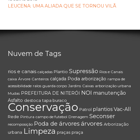
LEUCENA: UMA ALIADA QUE SE TORNOU VILÃ
Nuvem de Tags
Supressão
rios e canais
Plantio
calçadas
Rios e Canais
Poda
calçada
arborização
caixa
Árvore
Canteiros
rampa de
acessibilidade
ralos
guarda corpo
Jardins
Caixas
arborização urbana
NOI
manutenção
PREFEITURA DE NITERÓI
Mudas
Asfalto
destoca
tapa buraco
Conservação
plantios
Vac-All
Patrol
Seconser
Rede
Pintura
campo de futebol
Drenagem
árvores
Poda de árvores
Arborização
recomposição
Limpeza
urbana
praças
praça