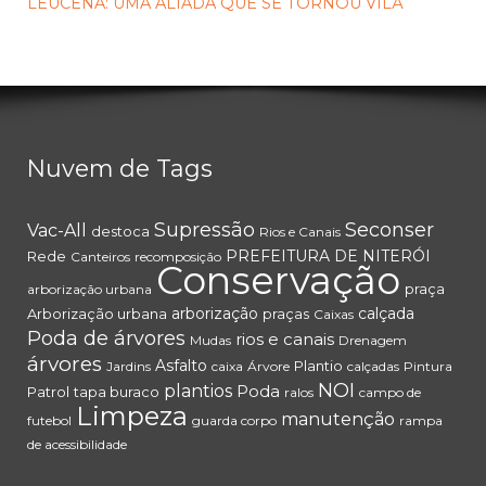
LEUCENA: UMA ALIADA QUE SE TORNOU VILÃ
Nuvem de Tags
Supressão
Seconser
Vac-All
destoca
Rios e Canais
PREFEITURA DE NITERÓI
Rede
Canteiros
recomposição
Conservação
praça
arborização urbana
arborização
calçada
Arborização urbana
praças
Caixas
Poda de árvores
rios e canais
Mudas
Drenagem
árvores
Asfalto
Plantio
Jardins
caixa
Árvore
calçadas
Pintura
NOI
plantios
Poda
Patrol
tapa buraco
ralos
campo de
Limpeza
manutenção
futebol
guarda corpo
rampa
de acessibilidade