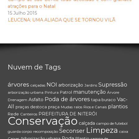
atrações para o Natal
15 Julho 2015
LEUCENA: UMA ALIADA QUE SE TORNOU VILÃ
Nuvem de Tags
árvores
NOI
Supressão
arborização
calçadas
Jardins
manutenção
Patrol
arborização urbana
Pintura
Árvore
Poda de árvores
Vac-
Asfalto
tapa buraco
Drenagem
All
plantios
praças
destoca
praça
Mudas
ralos
Rios e Canais
PREFEITURA DE NITERÓI
Rede
Canteiros
Conservação
calçada
campo de futebol
Limpeza
Seconser
guarda corpo
recomposição
caixa
Poda
Arborização urbana
Plantio
Caixas
rampa de