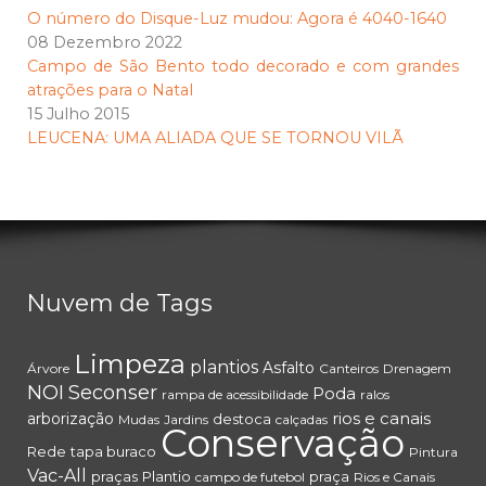
O número do Disque-Luz mudou: Agora é 4040-1640
08 Dezembro 2022
Campo de São Bento todo decorado e com grandes
atrações para o Natal
15 Julho 2015
LEUCENA: UMA ALIADA QUE SE TORNOU VILÃ
Nuvem de Tags
Limpeza
plantios
Asfalto
Árvore
Canteiros
Drenagem
NOI
Seconser
Poda
rampa de acessibilidade
ralos
rios e canais
arborização
destoca
Mudas
Jardins
calçadas
Conservação
Rede
tapa buraco
Pintura
Vac-All
praças
Plantio
praça
campo de futebol
Rios e Canais