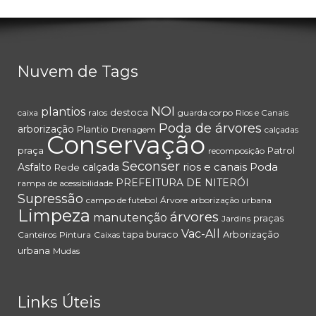
Nuvem de Tags
NOI
plantios
destoca
caixa
ralos
guarda corpo
Rios e Canais
Poda de árvores
arborização
Plantio
Drenagem
calçadas
Conservação
praça
Patrol
recomposição
Seconser
rios e canais
Poda
Asfalto
calçada
Rede
PREFEITURA DE NITERÓI
rampa de acessibilidade
Supressão
campo de futebol
Árvore
arborização urbana
Limpeza
árvores
manutenção
praças
Jardins
Vac-All
tapa buraco
Arborização
Canteiros
Pintura
Caixas
urbana
Mudas
Links Úteis