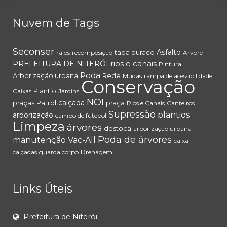
Nuvem de Tags
Seconser
Asfalto
tapa buraco
ralos
recomposição
Árvore
rios e canais
PREFEITURA DE NITERÓI
Pintura
Poda
Arborização urbana
Rede
Mudas
rampa de acessibilidade
Conservação
Plantio
Caixas
Jardins
NOI
calçada
praças
Patrol
praça
Rios e Canais
Canteiros
Supressão
plantios
arborização
campo de futebol
Limpeza
árvores
destoca
arborização urbana
Poda de árvores
manutenção
Vac-All
caixa
calçadas
guarda corpo
Drenagem
Links Úteis
Prefeitura de Niterói