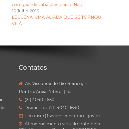
com grandes atrações para o Natal
15 Julho 2015
LEUCENA: UMA ALIADA QUE SE TORNOU
VILÃ
Contatos
Av. Visconde do Rio Branco, 11
Ponta d'Areia, Niterói | RJ
i
(21) 4040-1650
de
Disque-Luz (21) 4040-1640
seconser@seconser.niteroi.rj.gov.br
Atendendimento virtualmente pelo