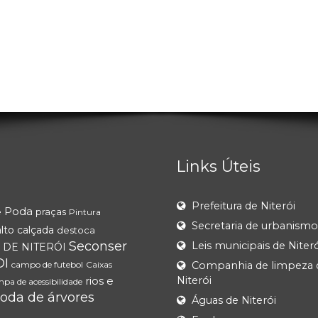
Links Úteis
Prefeitura de Niterói
Poda
e
praças
Pintura
Secretaria de urbanismo
lto
calçada
destoca
Seconser
Leis municipais de Niteró
 DE NITERÓI
OI
campo de futebol
Caixas
Companhia de limpeza 
rios e
Niterói
pa de acessibilidade
oda de árvores
Águas de Niterói