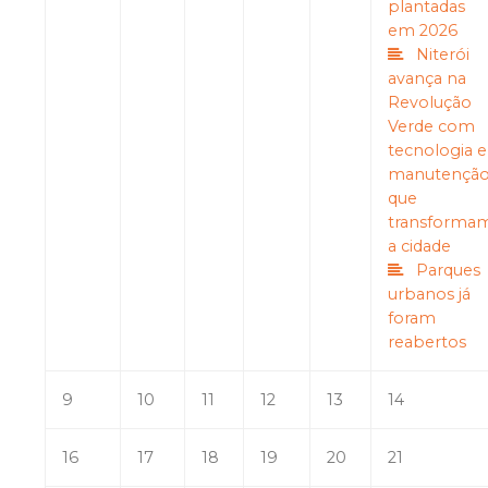
plantadas
em 2026
Niterói
avança na
Revolução
Verde com
tecnologia e
manutençã
que
transforma
a cidade
Parques
urbanos já
foram
reabertos
9
10
11
12
13
14
16
17
18
19
20
21