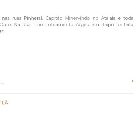
nas ruas Pinheral, Capitão Minervindo no Atalaia e toda
Ouro. Na Rua 1 no Loteamento Argeu em Itaipu foi feita
em.
..
ILÃ