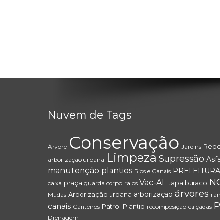
Nuvem de Tags
Conservação
Red
Árvore
Jardins
Limpeza
Supressão
Asfa
arborização urbana
manutenção
plantios
PREFEITURA
Rios e Canais
N
Vac-All
praça
tapa buraco
caixa
guarda corpo
ralos
árvores
arborização
Arborização urbana
Mudas
ram
P
canais
Patrol
Plantio
Canteiros
recomposição
calçadas
Drenagem