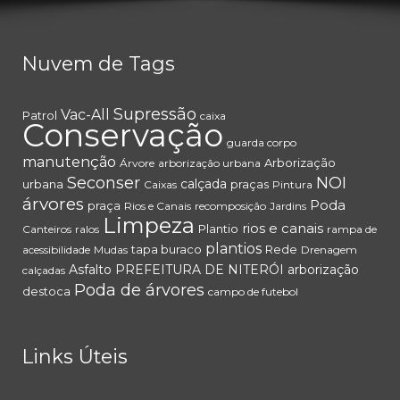
Nuvem de Tags
Supressão
Vac-All
Patrol
caixa
Conservação
guarda corpo
manutenção
Arborização
Árvore
arborização urbana
Seconser
NOI
calçada
urbana
praças
Caixas
Pintura
árvores
Poda
praça
Rios e Canais
recomposição
Jardins
Limpeza
rios e canais
Plantio
Canteiros
ralos
rampa de
plantios
tapa buraco
Rede
acessibilidade
Mudas
Drenagem
Asfalto
PREFEITURA DE NITERÓI
arborização
calçadas
Poda de árvores
destoca
campo de futebol
Links Úteis