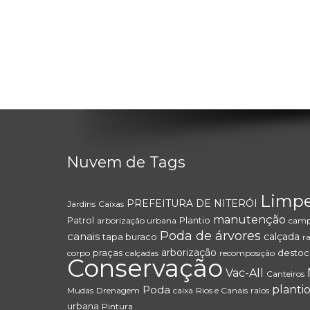
Nuvem de Tags
Limp
PREFEITURA DE NITERÓI
Jardins
Caixas
manutenção
Patrol
Plantio
arborização urbana
camp
Poda de árvores
canais
calçada
tapa buraco
r
arborização
praças
destoc
corpo
calçadas
recomposição
Conservação
Vac-All
Canteiros
Poda
planti
Mudas
Drenagem
caixa
Rios e Canais
ralos
urbana
Pintura