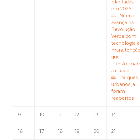
plantadas
em 2026
Niterói
avança na
Revolução
Verde com
tecnologia e
manutençã
que
transforma
a cidade
Parques
urbanos já
foram
reabertos
9
10
11
12
13
14
16
17
18
19
20
21