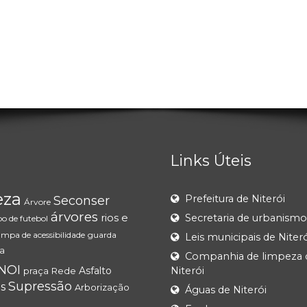
Links Úteis
eza
Prefeitura de Niterói
Seconser
Árvore
árvores
rios e
Secretaria de urbanismo
o de futebol
ampa de acessibilidade
guarda
Leis municipais de Niteró
a
Companhia de limpeza 
NOI
Asfalto
Niterói
praça
Rede
Supressão
os
Arborização
Águas de Niterói