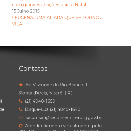
com grandes atrações para o Natal
15 Julho 2015
LEUCENA: UMA ALIADA QUE SE TORNOU
VILÃ
Contatos
Av. Visconde do Rio Branco, 11
Ponta d'Areia, Niterói | RJ
i
(21) 4040-1650
de
Disque-Luz (21) 4040-1640
seconser@seconser.niteroi.rj.gov.br
Atendendimento virtualmente pelo