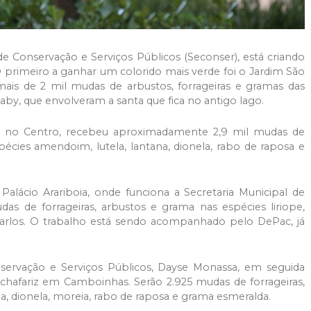
 de Conservação e Serviços Públicos (Seconser), está criando
O primeiro a ganhar um colorido mais verde foi o Jardim São
mais de 2 mil mudas de arbustos, forrageiras e gramas das
aby, que envolveram a santa que fica no antigo lago.
lva, no Centro, recebeu aproximadamente 2,9 mil mudas de
pécies amendoim, lutela, lantana, dionela, rabo de raposa e
lácio Arariboia, onde funciona a Secretaria Municipal de
s de forrageiras, arbustos e grama nas espécies liriope,
 Carlos. O trabalho está sendo acompanhado pelo DePac, já
servação e Serviços Públicos, Dayse Monassa, em seguida
chafariz em Camboinhas. Serão 2.925 mudas de forrageiras,
a, dionela, moreia, rabo de raposa e grama esmeralda.