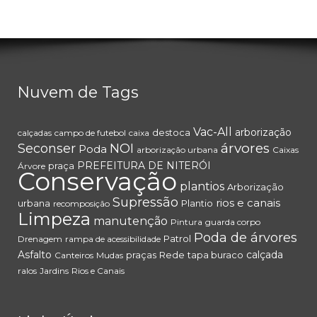
Nuvem de Tags
Vac-All
arborização
destoca
calçadas
campo de futebol
caixa
árvores
Seconser
NOI
Poda
arborização urbana
Caixas
PREFEITURA DE NITERÓI
praça
Árvore
Conservação
plantios
Arborização
Supressão
rios e canais
urbana
Plantio
recomposição
Limpeza
manutenção
Pintura
guarda corpo
Poda de árvores
Patrol
Drenagem
rampa de acessibilidade
Asfalto
calçada
praças
Rede
tapa buraco
Canteiros
Mudas
ralos
Jardins
Rios e Canais