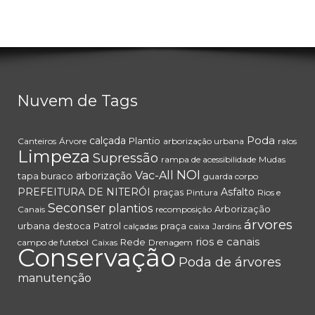
Nuvem de Tags
Poda
calçada
Plantio
Canteiros
Árvore
arborização urbana
ralos
Limpeza
Supressão
rampa de acessibilidade
Mudas
NOI
Vac-All
arborização
tapa buraco
guarda corpo
PREFEITURA DE NITERÓI
Asfalto
praças
Pintura
Rios e
Seconser
plantios
Arborização
Canais
recomposição
árvores
urbana
destoca
Patrol
praça
calçadas
caixa
Jardins
rios e canais
Rede
campo de futebol
Caixas
Drenagem
Conservação
Poda de árvores
manutenção