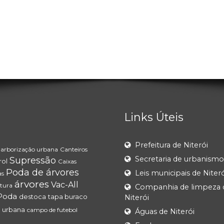
Links Úteis
Prefeitura de Niterói
arborização urbana
Canteiros
Secretaria de urbanismo
Supressão
rol
Caixas
Poda de árvores
Leis municipais de Niteró
as
árvores
Vac-All
tura
Companhia de limpeza 
Poda
destoca
tapa buraco
Niterói
 urbana
campo de futebol
Águas de Niterói