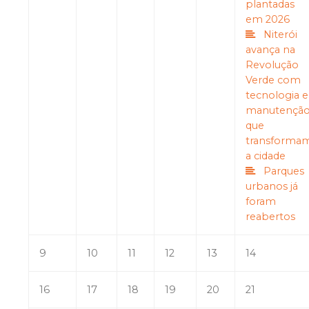
plantadas
em 2026
Niterói
avança na
Revolução
Verde com
tecnologia e
manutençã
que
transforma
a cidade
Parques
urbanos já
foram
reabertos
9
10
11
12
13
14
16
17
18
19
20
21