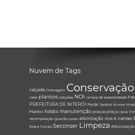
Nuvem de Tags
Conservação
calçada
Drenagem
NOI
plantios
Pat
ralos
calçadas
rampa de acessibilidade
PREFEITURA DE NITERÓI
Rede
Jardins
Árvore
Mud
manutenção
Asfalto
Plantio
praças
praça
caixa
Pin
rios e canais
arborização
recomposição
guarda corpo
Limpeza
Seconser
Arborização
Rios e Canais