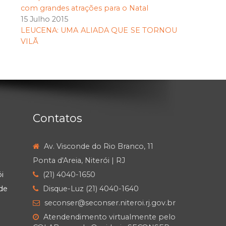
com grandes atrações para o Natal
15 Julho 2015
LEUCENA: UMA ALIADA QUE SE TORNOU
VILÃ
Contatos
Av. Visconde do Rio Branco, 11
Ponta d'Areia, Niterói | RJ
i
(21) 4040-1650
de
Disque-Luz (21) 4040-1640
seconser@seconser.niteroi.rj.gov.br
Atendendimento virtualmente pelo