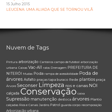
15 Julho 2015
LEUCENA: UMA ALIADA QUE SE TORNOU VILÃ
Nuvem de Tags
arborização
Pintura
Canteiros
campo de futebol
arborização
Vac-All
PREFEITURA DE
urbana
Caixas
ralos
Drenagem
Poda de
Poda
NITERÓI
Mudas
rampa de acessibilidade
árvores
plantios
Asfalto
praças
tapa buraco
Rede
praça
Limpeza
Seconser
NOI
rios e canais
Árvore
Conservação
calçada
caixa
árvores
Supressão
manutenção
destoca
Plantio
Patrol
calçadas
Rios e Canais
Jardins
guarda corpo
recomposição
Arborização urbana