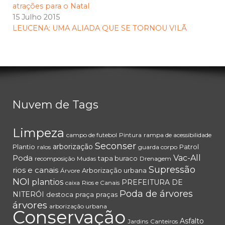
atrações para o Natal
15 Julho 2015
LEUCENA: UMA ALIADA QUE SE TORNOU VILÃ
Nuvem de Tags
Limpeza
campo de futebol
Pintura
rampa de acessibilidade
Seconser
arborização
Plantio
Patrol
ralos
guarda corpo
Poda
Vac-All
tapa buraco
recomposição
Mudas
Drenagem
Supressão
rios e canais
Arborização urbana
Árvore
NOI
plantios
PREFEITURA DE
caixa
Rios e Canais
Poda de árvores
NITERÓI
destoca
praça
praças
árvores
arborização urbana
Conservação
Asfalto
Jardins
Canteiros