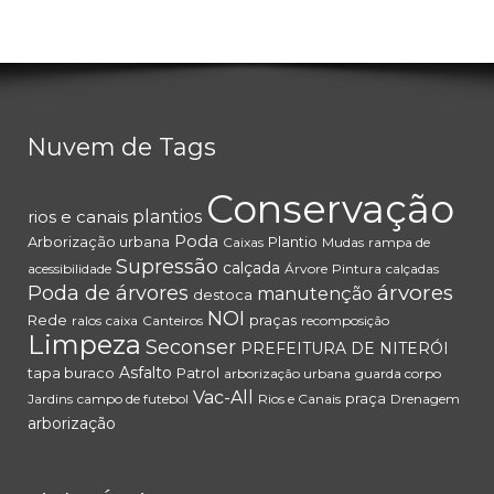
Nuvem de Tags
Conservação
rios e canais
plantios
Poda
Arborização urbana
Plantio
Caixas
Mudas
rampa de
Supressão
calçada
acessibilidade
Árvore
Pintura
calçadas
árvores
Poda de árvores
manutenção
destoca
NOI
Rede
praças
ralos
caixa
Canteiros
recomposição
Limpeza
Seconser
PREFEITURA DE NITERÓI
Asfalto
tapa buraco
Patrol
arborização urbana
guarda corpo
Vac-All
praça
Jardins
campo de futebol
Rios e Canais
Drenagem
arborização