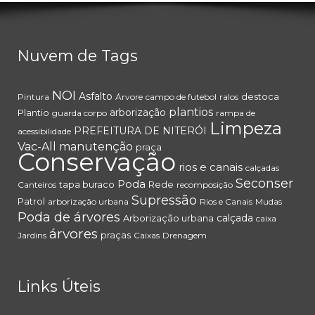
Nuvem de Tags
NOI
Asfalto
destoca
Pintura
Árvore
campo de futebol
ralos
plantios
arborização
Plantio
guarda corpo
rampa de
Limpeza
PREFEITURA DE NITERÓI
acessibilidade
Vac-All
manutenção
praça
Conservação
rios e canais
calçadas
Seconser
Poda
tapa buraco
Rede
Canteiros
recomposição
Supressão
Patrol
arborização urbana
Rios e Canais
Mudas
Poda de árvores
calçada
Arborização urbana
caixa
árvores
praças
Jardins
Caixas
Drenagem
Links Úteis