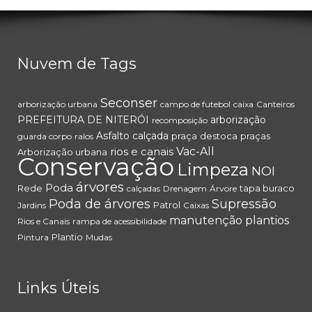
Nuvem de Tags
Seconser
arborização urbana
campo de futebol
caixa
Canteiros
PREFEITURA DE NITERÓI
arborização
recomposição
Asfalto
calçada
praça
destoca
praças
guarda corpo
ralos
rios e canais
Vac-All
Arborização urbana
Conservação
Limpeza
NOI
árvores
Poda
Rede
tapa buraco
calçadas
Drenagem
Árvore
Poda de árvores
Supressão
Patrol
Jardins
Caixas
manutenção
plantios
Rios e Canais
rampa de acessibilidade
Plantio
Pintura
Mudas
Links Úteis