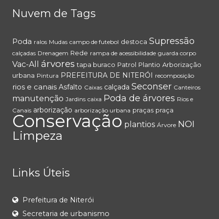
Nuvem de Tags
Supressão
Poda
destoca
ralos
Mudas
campo de futebol
Rede
calçadas
Drenagem
rampa de acessibilidade
guarda corpo
árvores
Vac-All
tapa buraco
Patrol
Plantio
Arborização
PREFEITURA DE NITERÓI
urbana
Pintura
recomposição
Seconser
rios e canais
Asfalto
calçada
Caixas
Canteiros
Poda de árvores
manutenção
Jardins
caixa
Rios e
arborização
praças
praça
Canais
arborização urbana
Conservação
NOI
plantios
Árvore
Limpeza
Links Úteis
Prefeitura de Niterói
Secretaria de urbanismo