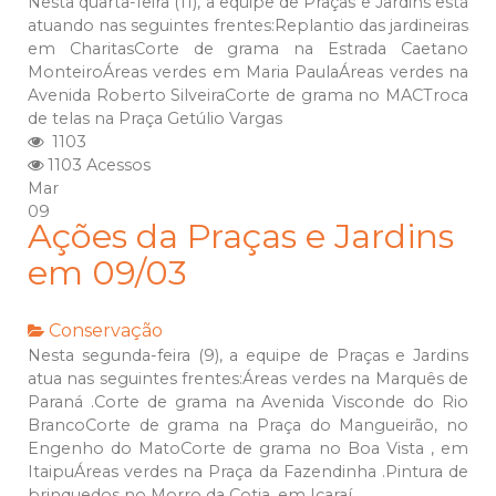
Nesta quarta-feira (11), a equipe de Praças e Jardins está
atuando nas seguintes frentes:Replantio das jardineiras
em CharitasCorte de grama na Estrada Caetano
MonteiroÁreas verdes em Maria PaulaÁreas verdes na
Avenida Roberto SilveiraCorte de grama no MACTroca
de telas na Praça Getúlio Vargas
1103
1103 Acessos
Mar
09
Ações da Praças e Jardins
em 09/03
Conservação
Nesta segunda-feira (9), a equipe de Praças e Jardins
atua nas seguintes frentes:Áreas verdes na Marquês de
Paraná .Corte de grama na Avenida Visconde do Rio
BrancoCorte de grama na Praça do Mangueirão, no
Engenho do MatoCorte de grama no Boa Vista , em
ItaipuÁreas verdes na Praça da Fazendinha .Pintura de
brinquedos no Morro da Cotia, em Icaraí