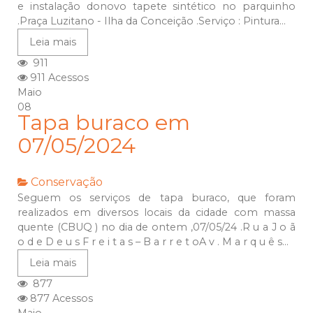
e instalação donovo tapete sintético no parquinho
.Praça Luzitano - Ilha da Conceição .Serviço : Pintura...
Leia mais
911
911 Acessos
Maio
08
Tapa buraco em
07/05/2024
Conservação
Seguem os serviços de tapa buraco, que foram
realizados em diversos locais da cidade com massa
quente (CBUQ ) no dia de ontem ,07/05/24 .R u a J o ã
o d e D e u s F r e i t a s – B a r r e t oA v . M a r q u ê s...
Leia mais
877
877 Acessos