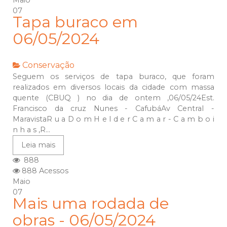
Maio
07
Tapa buraco em
06/05/2024
Conservação
Seguem os serviços de tapa buraco, que foram
realizados em diversos locais da cidade com massa
quente (CBUQ ) no dia de ontem ,06/05/24Est.
Francisco da cruz Nunes - CafubáAv Central -
MaravistaR u a D o m H e l d e r C a m a r - C a m b o i
n h a s ,R...
Leia mais
888
888 Acessos
Maio
07
Mais uma rodada de
obras - 06/05/2024