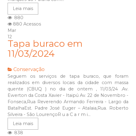
Leia mais
880
880 Acessos
Mar
12
Tapa buraco em
11/03/2024
Conservação
Seguem os serviços de tapa buraco, que foram
realizados em diversos locais da cidade com massa
quente (CBUQ ) no dia de ontem , 11/03/24 .Av.
Ewerton da Costa Xavier - Itaipú Av. 22 de Novembro -
Fonseca,Rua Reverendo Armando Ferreira - Largo da
BatalhaEst. Padre José Euger – Atalaia,Rua. Roberto
Silveira - São LourençoR u a C a r m i...
Leia mais
838