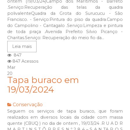
ontem (19/03/24)Campo dos Marítimos - Barreto
.Serviço:Recuperação das telas da quadra
polivalenteQuadra da Grota do Surucucu - São
Francisco. - Serviço:Pintura do piso da quadra.Campo
do Campolino - Cantagalo .Serviço:Limpeza e pintura
de toda praça .Avenida Prefeito Silvio Picanço -
Charitas.Serviço: Recuperação do meio fio da...
Leia mais
847
847 Acessos
Mar
20
Tapa buraco em
19/03/2024
Conservação
Seguem os serviços de tapa buraco, que foram
realizados em diversos locais da cidade com massa
quente (CBUQ ) no dia de ontem , 19/03/24 .R U A D R
M A R T I N S T Ô R R E S N º 2 8 4 – S A N TA R O S