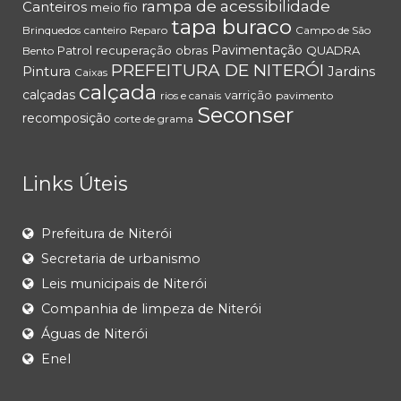
rampa de acessibilidade
Canteiros
meio fio
tapa buraco
Brinquedos
canteiro
Reparo
Campo de São
Pavimentação
Patrol
recuperação
obras
QUADRA
Bento
PREFEITURA DE NITERÓI
Pintura
Jardins
Caixas
calçada
calçadas
varrição
rios e canais
pavimento
Seconser
recomposição
corte de grama
Links Úteis
Prefeitura de Niterói
Secretaria de urbanismo
Leis municipais de Niterói
Companhia de limpeza de Niterói
Águas de Niterói
Enel