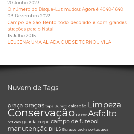
20 Junho 2023
O número do Disque-Luz mudou: Agora é 4040-1640
08 Dezembro 2022
Campo de São Bento todo decorado e com grandes
atrações para o Natal
15 Julho 2015
LEUCENA: UMA ALIADA QUE SE TORNOU VILÃ
Nuvem de Tags
Limpeza
praças
praça
calçadão
tapa Buraco
Conservação
Asfalto
Lazer
campo de futebol
guarda corpo
notícias
manutenção
BHLS
Buracos
pedra portuguesa