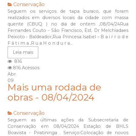
Conservação
Seguem os serviços de tapa buraco, que foram
realizados em diversos locais da cidade com massa
quente (CBUQ ) no dia de ontem ,08/04/24Rua
Fernandes Couto - São Francisco, Est. Dr Melchíadaes
Peixoto - Baldeador,Rua Princesa Isabel – B a i r r o d e
F á t i m a ,R u a H o n d u r a...
Leia mais
816
816 Acessos
Abr
09
Mais uma rodada de
obras - 08/04/2024
Conservação
Seguem as últimas ações da Subsecretaria de
Conservação em 08/04/2024 Estação de BHLS
Boavista - Piratininga . Serviço:Colocação de novos