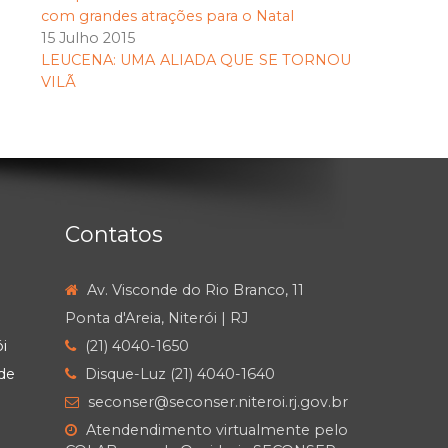
com grandes atrações para o Natal
15 Julho 2015
LEUCENA: UMA ALIADA QUE SE TORNOU
VILÃ
Contatos
Av. Visconde do Rio Branco, 11
Ponta d'Areia, Niterói | RJ
i
(21) 4040-1650
de
Disque-Luz (21) 4040-1640
seconser@seconser.niteroi.rj.gov.br
Atendendimento virtualmente pelo