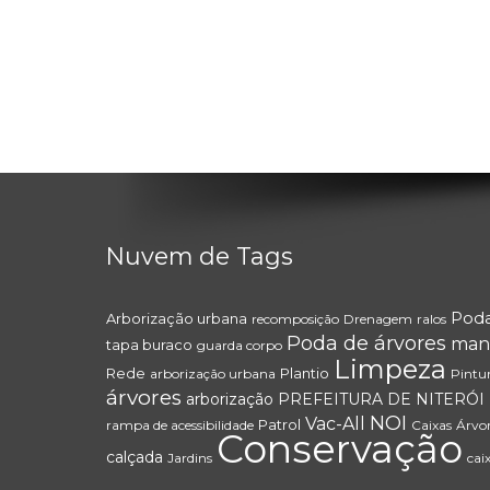
Nuvem de Tags
Pod
Arborização urbana
recomposição
Drenagem
ralos
Poda de árvores
man
tapa buraco
guarda corpo
Limpeza
Rede
Plantio
arborização urbana
Pintu
árvores
arborização
PREFEITURA DE NITERÓI
NOI
Vac-All
Patrol
rampa de acessibilidade
Caixas
Árvo
Conservação
calçada
Jardins
cai