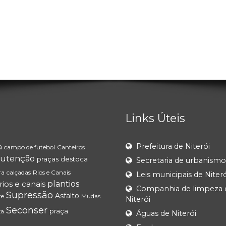
Links Úteis
a
Prefeitura de Niterói
campo de futebol
Canteiros
utenção
praças
destoca
Secretaria de urbanismo
ra
calçadas
Rios e Canais
Leis municipais de Niteró
rios e canais
plantios
Companhia de limpeza 
Supressão
Asfalto
re
Mudas
Niterói
Seconser
praça
xa
Águas de Niterói