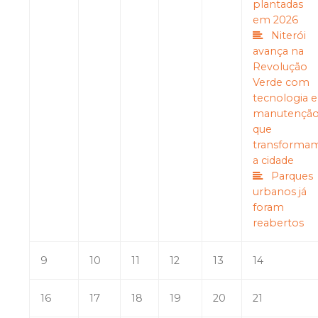
plantadas
em 2026
Niterói
avança na
Revolução
Verde com
tecnologia e
manutençã
que
transforma
a cidade
Parques
urbanos já
foram
reabertos
9
10
11
12
13
14
16
17
18
19
20
21