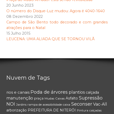
20 Junho 2023
O número do Disque-Luz mudou: Agora é 4040-1640
08 Dezembro 2022
Campo de São Bento todo decorado e com grandes
atrações para o Natal
15 Julho 2015
LEUCENA: UMA ALIADA QUE SE TORNOU VILÃ
Nuvem de Tags
Poda de árvores
rios e canais
plantios
calçada
Supressão
manutenção
Asfalto
praça
Mudas
Caixas
NOI
Seconser
Vac-All
Jardins
rampa de acessibilidade
caixa
arborização
PREFEITURA DE NITERÓI
Pintura
calçadas