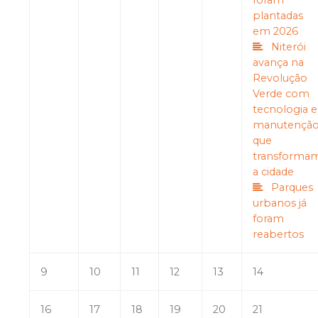
foram
plantadas
em 2026
Niterói
avança na
Revolução
Verde com
tecnologia e
manutençã
que
transforma
a cidade
Parques
urbanos já
foram
reabertos
9
10
11
12
13
14
16
17
18
19
20
21