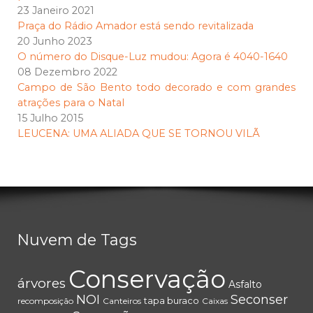
23 Janeiro 2021
Praça do Rádio Amador está sendo revitalizada
20 Junho 2023
O número do Disque-Luz mudou: Agora é 4040-1640
08 Dezembro 2022
Campo de São Bento todo decorado e com grandes
atrações para o Natal
15 Julho 2015
LEUCENA: UMA ALIADA QUE SE TORNOU VILÃ
Nuvem de Tags
Conservação
árvores
Asfalto
NOI
Seconser
tapa buraco
recomposição
Canteiros
Caixas