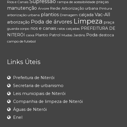
Supressão
praças
Rios e Canais
rampa de acessibilidade
manutenção
Rede
Arborização urbana
Árvore
Pintura
plantios
Vac-All
calçada
arborização urbana
Drenagem
Limpeza
Poda de árvores
arborização
praça
rios e canais
PREFEITURA DE
guarda corpo
ralos
calçadas
Poda
NITERÓI
Plantio
Patrol
destoca
caixa
Mudas
Jardins
campo de futebol
Links Úteis
Prefeitura de Niterói
Secretaria de urbanismo
Leis municipais de Niterói
Companhia de limpeza de Niterói
Águas de Niterói
Enel