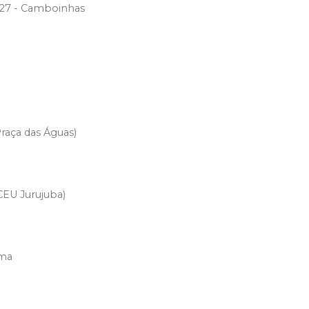
 127 - Camboinhas
raça das Águas)
CEU Jurujuba)
ima