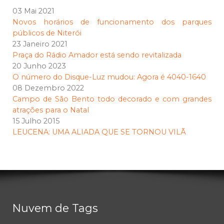
03 Mai 2021
Novos horários de funcionamento dos parques
públicos de Niterói
23 Janeiro 2021
Praça do Rádio Amador está sendo revitalizada
20 Junho 2023
O número do Disque-Luz mudou: Agora é 4040-1640
08 Dezembro 2022
Campo de São Bento todo decorado e com grandes
atrações para o Natal
15 Julho 2015
LEUCENA: UMA ALIADA QUE SE TORNOU VILÃ
Nuvem de Tags