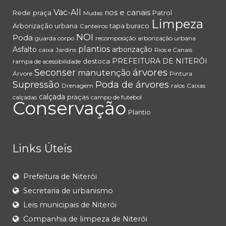
Vac-All
rios e canais
Rede
praça
Patrol
Mudas
Limpeza
Arborização urbana
tapa buraco
Canteiros
NOI
Poda
guarda corpo
recomposição
arborização urbana
plantios
Asfalto
arborização
caixa
Jardins
Rios e Canais
PREFEITURA DE NITERÓI
destoca
rampa de acessibilidade
árvores
Seconser
manutenção
Árvore
Pintura
Supressão
Poda de árvores
Drenagem
ralos
Caixas
calçada
praças
calçadas
campo de futebol
Conservação
Plantio
Links Úteis
Prefeitura de Niterói
Secretaria de urbanismo
Leis municipais de Niterói
Companhia de limpeza de Niterói