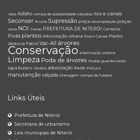
rios e canais
Asfalto
ralos
rampa de acessibilidade
calçadas
Seconser
Supressão
praça
praças
Árvore
recomposição
NOI
PREFEITURA DE NITERÓI
caixa
Caixas
Canteiros
Poda
plantios
Arborização urbana
Plantio
Rios e Canais
árvores
Vac-All
destoca
Patrol
Conservação
arborização urbana
Limpeza
Poda de árvores
Mudas
guarda corpo
arborização
tapa buraco
Rede
Jardins
Pintura
manutenção
calçada
Drenagem
campo de futebol
Links Úteis
Prefeitura de Niterói
Secretaria de urbanismo
Leis municipais de Niterói