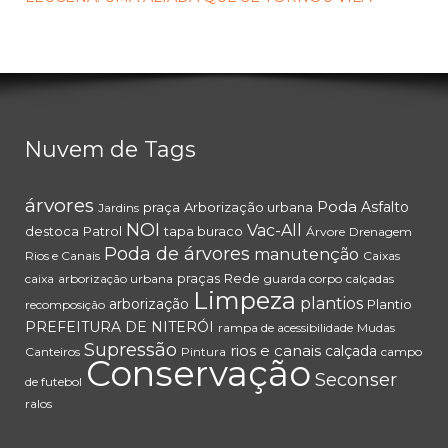
Nuvem de Tags
árvores
Poda
Asfalto
praça
Arborização urbana
Jardins
NOI
Vac-All
destoca
Patrol
tapa buraco
Árvore
Drenagem
Poda de árvores
manutenção
Rios e Canais
Caixas
praças
Rede
caixa
arborização urbana
guarda corpo
calçadas
Limpeza
plantios
arborização
Plantio
recomposição
PREFEITURA DE NITERÓI
rampa de acessibilidade
Mudas
Supressão
rios e canais
calçada
Canteiros
Pintura
campo
Conservação
Seconser
de futebol
ralos