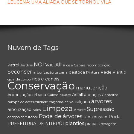
LEUCENA: UMA ALIADA QUE SE TORNOU VILÃ
Nuvem de Tags
NOI
Vac-All
Patrol
Jardins
Rios e Canais
recomposição
Seconser
destoca
Rede
Plantio
arborização urbana
Pintura
rios e canais
guarda corpo
Conservação
manutenção
Asfalto
Arborização urbana
praças
Caixas
Mudas
Canteiros
árvores
calçada
rampa de acessibilidade
calçadas
caixa
Limpeza
Supressão
arborização
ralos
Árvore
Poda de árvores
Poda
tapa buraco
campo de futebol
plantios
PREFEITURA DE NITERÓI
praça
Drenagem